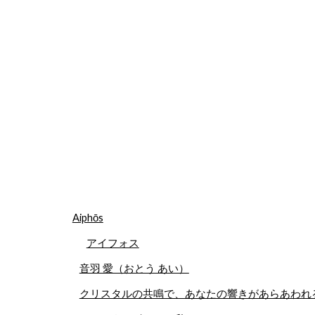
Aiphōs
アイフォス
音羽 愛（おとう あい）
クリスタルの共鳴で、あなたの響きがあらあわれ