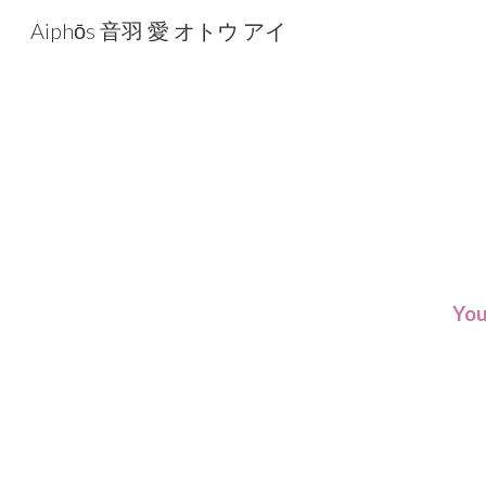
Aiphōs 音羽 愛 オトウ アイ
Sk
You