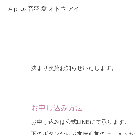
Aiphōs 音羽 愛 オトウ アイ
Sk
決まり次第お知らせいたします。
お申し込み方法
お申し込みは公式LINE
にて
承ります。
下のボタン
から
お友達追加の上、メッセ